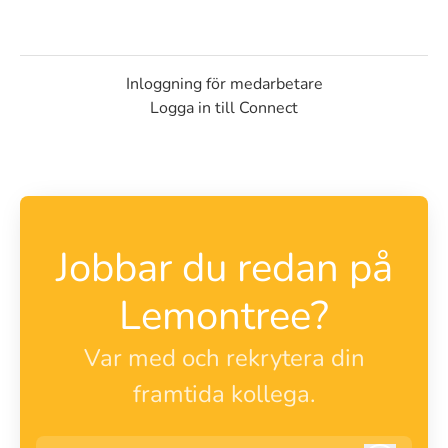
Inloggning för medarbetare
Logga in till Connect
Jobbar du redan på
Lemontree?
Var med och rekrytera din
framtida kollega.