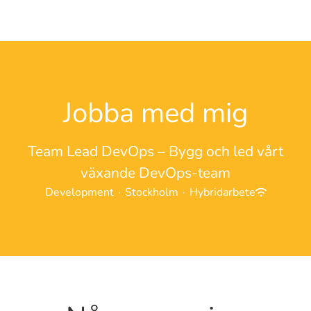
Jobba med mig
Team Lead DevOps – Bygg och led vårt
växande DevOps-team
Development
·
Stockholm
·
Hybridarbete