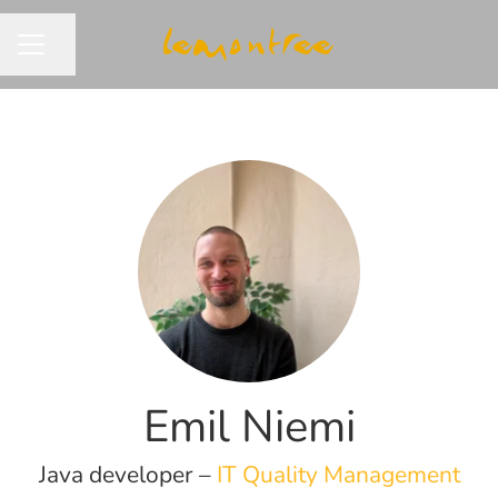
Dela sidan
KARRIÄRMENY
Emil Niemi
Java developer –
IT Quality Management