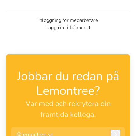
Inloggning för medarbetare
Logga in till Connect
Jobbar du redan på
Lemontree?
Var med och rekrytera din
framtida kollega.
@lemontree.se