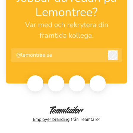
Lemontree?
Var med och rekrytera din
framtida kollega.
@lemontree.se
Logga i
Employer branding
från Teamtailor